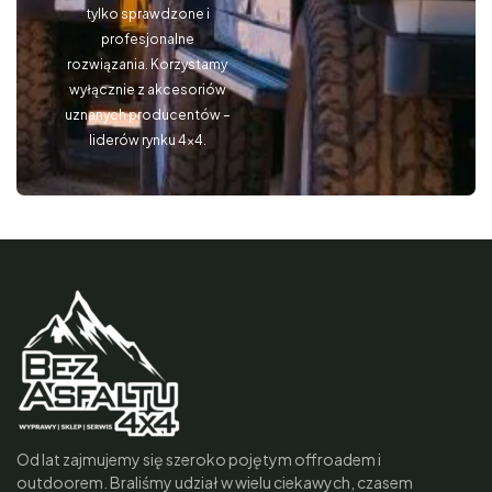
tylko sprawdzone i
profesjonalne
rozwiązania. Korzystamy
wyłącznie z akcesoriów
uznanych producentów –
liderów rynku 4×4.
Od lat zajmujemy się szeroko pojętym offroadem i
outdoorem. Braliśmy udział w wielu ciekawych, czasem