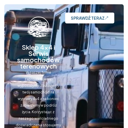
SPRAWDŹ TERAZ
Sklep 4x4 i
Serwis
samochodów
terenowych
W naszej firmie
zaprojektujemy,
wyposażymy, zbudujemy
twój samochód na
wyprawy 4×4 a na koniec
zabierzemy w podróż
życia. Korzystając z
naszego wieloletniego
doświadczenia stosujemy