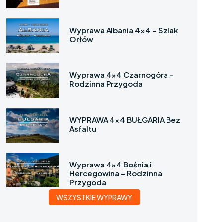
Wyprawa Albania 4×4 – Szlak
Orłów
Wyprawa 4×4 Czarnogóra –
Rodzinna Przygoda
WYPRAWA 4×4 BUŁGARIA Bez
Asfaltu
Wyprawa 4×4 Bośnia i
Hercegowina – Rodzinna
Przygoda
WSZYSTKIE WYPRAWY