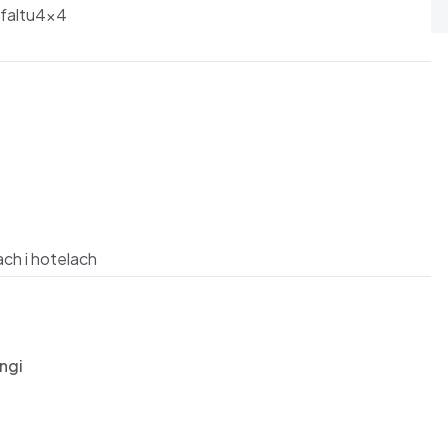
faltu4x4
ch i hotelach
ngi