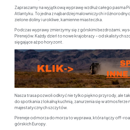
Zapraszamy na wyjątkową wyprawę wzdłuż całego pasma Pi
Atlantyku. To jedna z najbardziej malowniczych i różnorodny
zielone doliny i urokliwe, kamienne miasteczka.
Podczas wyprawy zmierzymy się z górskimi bezdrożami, wyso
Pirenejów. Każdy dzień to nowe krajobrazy – od skalistych szcz
sięgające aż po horyzont.
Nasza trasa pozwoli odkryć nie tylko piękno przyrody, ale takż
do spotkania z lokalną kuchnią, zanurzenia się w atmosferz
majestatycznych szczytów.
Pireneje od morza do morza to wyprawa, która łączy off-roa
górskich Europy.