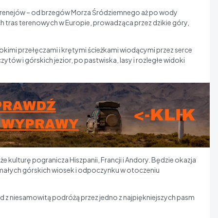
renejów – od brzegów Morza Śródziemnego aż po wody
ch tras terenowych w Europie, prowadząca przez dzikie góry,
kimi przełęczami i krętymi ścieżkami wiodącymi przez serce
ytów i górskich jezior, po pastwiska, lasy i rozległe widoki
e kulturę pogranicza Hiszpanii, Francji i Andory. Będzie okazja
e małych górskich wiosek i odpoczynku w otoczeniu
d z niesamowitą podróżą przez jedno z najpiękniejszych pasm