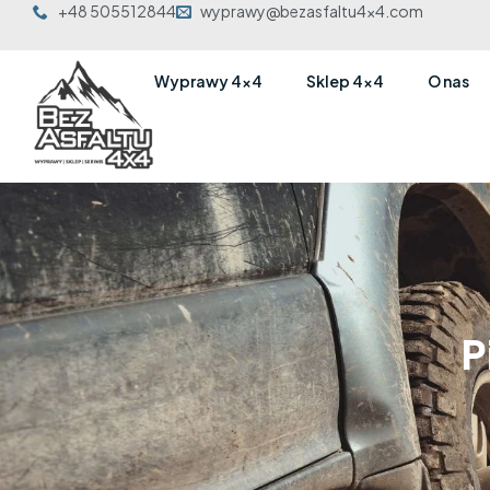
+48 505512844
wyprawy@bezasfaltu4x4.com
Wyprawy 4×4
Sklep 4×4
O nas
P