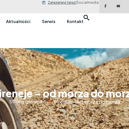
Zarezerwuj teraz!
Socialmedia:
Aktualności
Serwis
Kontakt
ireneje – od morza do mor
Strona główna
Pireneje – od morza do morza