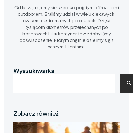
Od lat zajmujemy się szeroko pojętym offroadem i
outdoorem. Braliśmy udział w wielu ciekawych,
czasem ekstremalnych projektach. Dzięki
tysiącom kilometrów przejechanych po
bezdrożach kilku kontynentów zdobyliśmy
doświadczenie, którym chętnie dzielimy się z
naszymi klientami.
Wyszukiwarka
Zobacz również
Ma