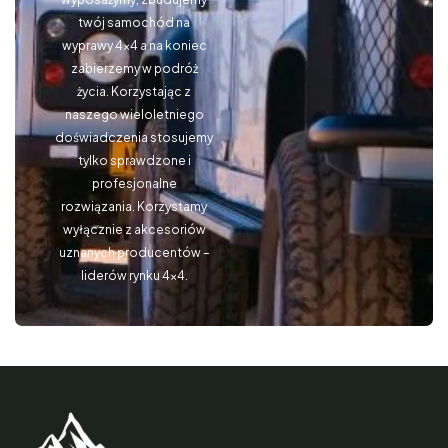
twój samochód na
wyprawy 4×4 a na koniec
zabierzemy w podróż
życia. Korzystając z
naszego wieloletniego
doświadczenia stosujemy
tylko sprawdzone i
profesjonalne
rozwiązania. Korzystamy
wyłącznie z akcesoriów
uznanych producentów –
liderów rynku 4×4.