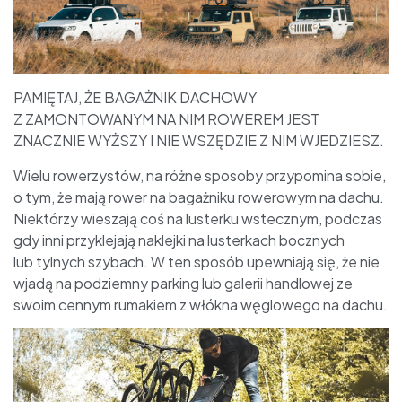
PAMIĘTAJ, ŻE BAGAŻNIK DACHOWY
Z ZAMONTOWANYM NA NIM ROWEREM JEST
ZNACZNIE WYŻSZY I NIE WSZĘDZIE Z NIM WJEDZIESZ.
Wielu rowerzystów, na różne sposoby przypomina sobie,
o tym, że mają rower na bagażniku rowerowym na dachu.
Niektórzy wieszają coś na lusterku wstecznym, podczas
gdy inni przyklejają naklejki na lusterkach bocznych
lub tylnych szybach. W ten sposób upewniają się, że nie
wjadą na podziemny parking lub galerii handlowej ze
swoim cennym rumakiem z włókna węglowego na dachu.