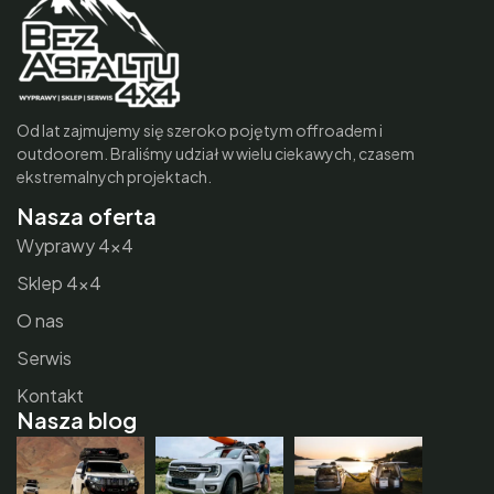
Od lat zajmujemy się szeroko pojętym offroadem i
outdoorem. Braliśmy udział w wielu ciekawych, czasem
ekstremalnych projektach.
Nasza oferta
Wyprawy 4×4
Sklep 4×4
O nas
Serwis
Kontakt
Nasza blog