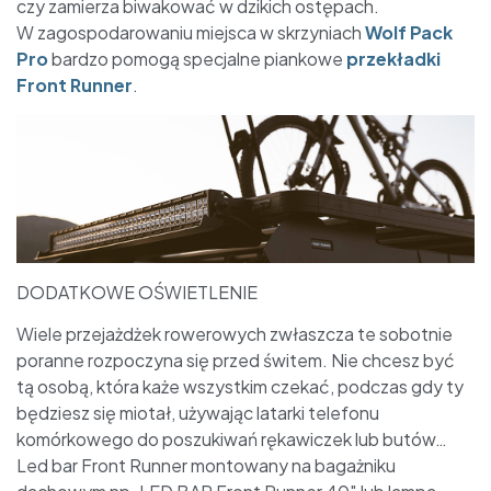
czy zamierza biwakować w dzikich ostępach.
W zagospodarowaniu miejsca w skrzyniach
Wolf Pack
Pro
bardzo pomogą specjalne piankowe
przekładki
Front Runner
.
DODATKOWE OŚWIETLENIE
Wiele przejażdżek rowerowych zwłaszcza te sobotnie
poranne rozpoczyna się przed świtem. Nie chcesz być
tą osobą, która każe wszystkim czekać, podczas gdy ty
będziesz się miotał, używając latarki telefonu
komórkowego do poszukiwań rękawiczek lub butów…
Led bar Front Runner montowany na bagażniku