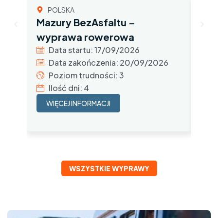
POLSKA
M
Mazury BezAsfaltu –
MAR
D
wyprawa rowerowa
D
Data startu: 17/09/2026
P
Data zakończenia: 20/09/2026
I
Poziom trudności: 3
Ilość dni: 4
W
WIĘCEJ INFORMACJI
WSZYSTKIE WYPRAWY