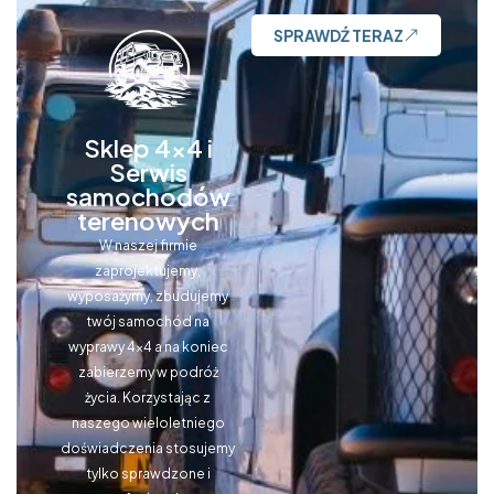
SPRAWDŹ TERAZ
Sklep 4x4 i
Serwis
samochodów
terenowych
W naszej firmie
zaprojektujemy,
wyposażymy, zbudujemy
twój samochód na
wyprawy 4×4 a na koniec
zabierzemy w podróż
życia. Korzystając z
naszego wieloletniego
doświadczenia stosujemy
tylko sprawdzone i