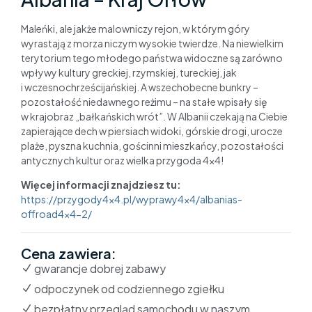
Maleńki, ale jakże malowniczy rejon, w którym góry
wyrastają z morza niczym wysokie twierdze. Na niewielkim
terytorium tego młodego państwa widoczne są zarówno
wpływy kultury greckiej, rzymskiej, tureckiej, jak
i wczesnochrześcijańskiej. A wszechobecne bunkry –
pozostałość niedawnego reżimu – na stałe wpisały się
w krajobraz „bałkańskich wrót”. W Albanii czekają na Ciebie
zapierające dech w piersiach widoki, górskie drogi, urocze
plaże, pyszna kuchnia, gościnni mieszkańcy, pozostałości
antycznych kultur oraz wielka przygoda 4×4!
Więcej informacji znajdziesz tu:
https://przygody4x4.pl/wyprawy4x4/albanias-
offroad4x4-2/
Cena zawiera:
gwarancje dobrej zabawy
odpoczynek od codziennego zgiełku
bezpłatny przegląd samochodu w naszym