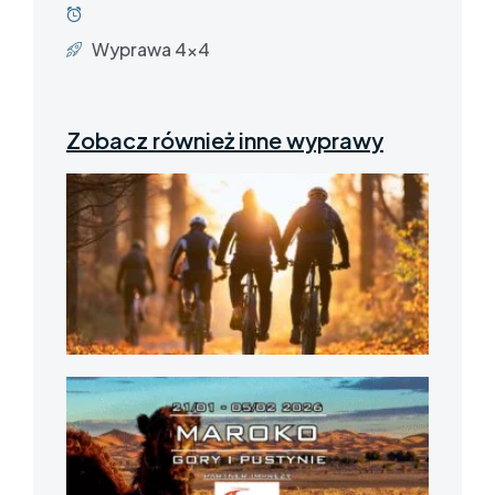
Wyprawa 4x4
Zobacz również inne wyprawy
Mazu
BezA
– wy
rowe
MAR
– Gór
Pust