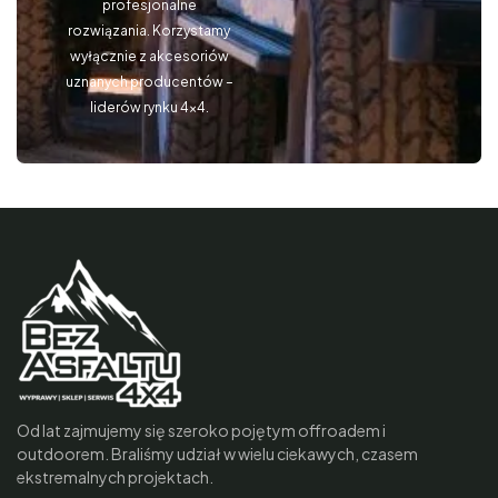
profesjonalne
rozwiązania. Korzystamy
wyłącznie z akcesoriów
uznanych producentów –
liderów rynku 4×4.
Od lat zajmujemy się szeroko pojętym offroadem i
outdoorem. Braliśmy udział w wielu ciekawych, czasem
ekstremalnych projektach.