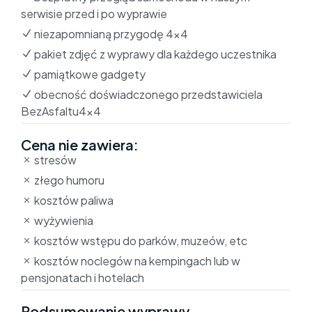
serwisie przed i po wyprawie
niezapomnianą przygodę 4×4
pakiet zdjęć z wyprawy dla każdego uczestnika
pamiątkowe gadgety
obecność doświadczonego przedstawiciela
BezAsfaltu4x4
Cena nie zawiera:
stresów
złego humoru
kosztów paliwa
wyżywienia
kosztów wstępu do parków, muzeów, etc
kosztów noclegów na kempingach lub w
pensjonatach i hotelach
Podsumowanie wyprawy